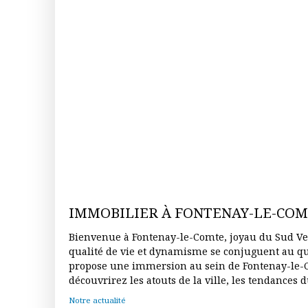
IMMOBILIER À FONTENAY-LE-CO
Bienvenue à Fontenay-le-Comte, joyau du Sud V
qualité de vie et dynamisme se conjuguent au quotidien.
propose une immersion au sein de Fontenay-le-
découvrirez les atouts de la ville, les tendances 
projets en cours, ainsi que notre expertise pou
Notre actualité