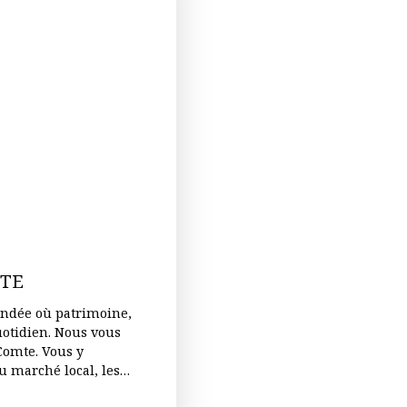
MTE
endée où patrimoine,
 Nous vous
Comte. Vous y
du marché local, les
r vous accompagner dans