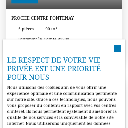
sur le terrain. TRES BEAU POTENTIEL POUR CETTE
MAISON FAMILIALE. VENEZ VISITER.
PROCHE CENTRE FONTENAY
5
pièces
90
m²
Fontenay-le-Comte 85200
Votre conseiller Benoit MONNEREAU joignable au
O6. O2. O8. 98. 85 vous propose : BEAU PROJET à
LE RESPECT DE VOTRE VIE
réaliser sur plus de 5900 m² de terrain dont 5500
PRIVÉE EST UNE PRIORITÉ
m² CONSTRUCTIBLE. Cette propriété est composée
d'une ancienne ferme à rénover avec au rez de
POUR NOUS
chaussée : un salon séjour avec cheminée, une
cuisine, une chambre, une salle d'eau avec w-c,
Nous utilisons des cookies afin de vous offrir une
une pièce à aménager et à l'étage : deux chambres,
expérience optimale et une communication pertinente
un grenier aménageable. Une cave et une
sur notre site. Grace à ces technologies, nous pouvons
dépendance attenante. Plusieurs possibilités soit de
vous proposer du contenu en rapport avec vos centres
stockage pour les deux grands hangars idéaux
d'intérêt. Ils nous permettent également d'améliorer la
artisans, soit de rénovation pour la partie ancienne
qualité de nos services et la convivialité de notre site
avec possibilité de détacher plusieurs terrains
internet. Nous utiliserons uniquement les données
constructibles.