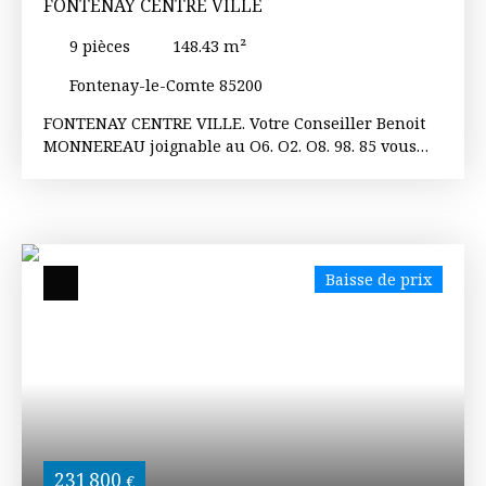
FONTENAY CENTRE VILLE
9
pièces
148.43
m²
Fontenay-le-Comte 85200
FONTENAY CENTRE VILLE. Votre Conseiller Benoit
MONNEREAU joignable au O6. O2. O8. 98. 85 vous
propose dans un quartier recherché et au
calme cette maison totalement indépendante sur
une belle parcelle de terrain sans aucun vis à vis.
Elle se compose d'un accès par le jardin donnant
sur une chaufferie, un cellier, plusieurs pièces à
Baisse de prix
aménager au goût de chacun et un grand garage.
Vous trouverez un espace de vie composée d'une
entrée, une cuisine aménagée et équipée avec
accès sur un balcon duquel vous pouvez accéder à
votre salon séjour, trois chambres, une salle d'eau
et un w-c. A l'étage, un palier désert deux
chambres, un bureau, une salle de bains avec son
w-c et un grand grenier à aménager complètent
l'ensemble. Une dépendance et un accès voiture
231 800
€