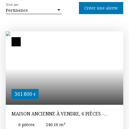
Trier par
Créer une alerte
Pertinence
361 800
€
MAISON ANCIENNE À VENDRE, 6 PIÈCES -
FONTENAY-LE-COMTE 85200
6
pièces
240.16
m²