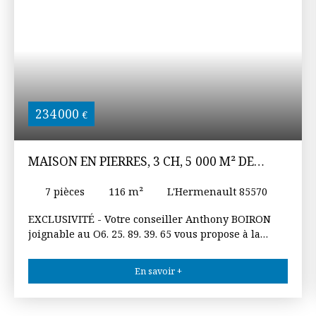
234 000
€
MAISON EN PIERRES, 3 CH, 5 000 M² DE
TERRAIN, PISCINE COUVERTE
7
pièces
116
m²
L'Hermenault 85570
EXCLUSIVITÉ - Votre conseiller Anthony BOIRON
joignable au O6. 25. 89. 39. 65 vous propose à la
vente cette charmante maison d'environ 116 m²
habitable sur son magnifique parc arboré
En savoir +
d'environ 5 000 m². La maison se compose de : Au
RDC : Entrée, cuisine aménagée, salon/séjour avec
insert, toilettes, dégagement, chambre, bureau,