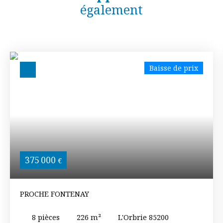
également
Baisse de prix
375 000
€
PROCHE FONTENAY
8
pièces
226
m²
L'Orbrie 85200