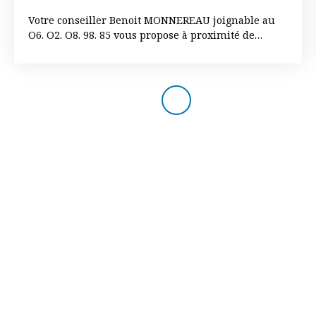
Votre conseiller Benoit MONNEREAU joignable au
O6. O2. O8. 98. 85 vous propose à proximité de
FONTENAY LE COMTE cette magnifique maison
d'architecte de 2009 qui vous séduira de part son
originalité et ses très beaux volumes. Elle est
composée au rez-de-chaussée : d'une entrée avec
placard, une pièce de vie de plus de 46 m² avec son
poêle à bois et ouverte sur sa cuisine aménagée et
équipée avec accès sur sa terrasse, une buanderie,
un bureau, une chambre, une salle de bains avec
douche, un w-c. A l'étage : une salle de jeux de plus
de 26 m², trois chambres, une salle d'eau et un w-c.
Un double garage et une terrasse idéalement
exposée complètent l'ensemble. A DECOUVRIR SANS
TARDER. Les informations sur les risques auxquels
ce bien est exposé sont disponibles sur le site
Géorisques : www. georisques. gouv. fr.