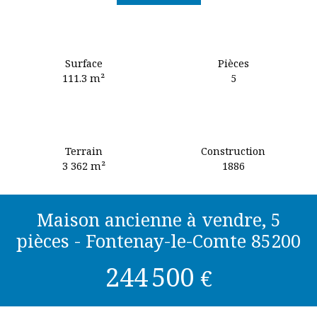
Surface
Pièces
111.3
m²
5
Terrain
Construction
3 362
m²
1886
Maison ancienne à vendre, 5
pièces - Fontenay-le-Comte 85200
244 500
€