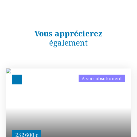
Vous apprécierez
également
A voir absolument
252 600
€