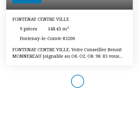
FONTENAY CENTRE VILLE
9
pièces
148.43
m²
Fontenay-le-Comte 85200
FONTENAY CENTRE VILLE. Votre Conseiller Benoit
MONNEREAU joignable au O6. O2. O8. 98. 85 vous
propose dans un quartier recherché et au
calme cette maison totalement indépendante sur
une belle parcelle de terrain sans aucun vis à vis.
Elle se compose d'un accès par le jardin donnant
sur une chaufferie, un cellier, plusieurs pièces à
aménager au goût de chacun et un grand garage.
Vous trouverez un espace de vie composée d'une
entrée, une cuisine aménagée et équipée avec
accès sur un balcon duquel vous pouvez accéder à
votre salon séjour, trois chambres, une salle d'eau
et un w-c. A l'étage, un palier désert deux
chambres, un bureau, une salle de bains avec son