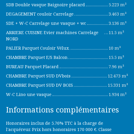
SDB Double vasque Baignoire placard
5.223 m²
DEGAGEMENT couloir Carrelage
3.463 m²
SDE + W-C Carrelage une vasque + wc
3.136 m²
ARRIERE CUISINE Evier machines Carrelage
11.5 m²
NORD
PALIER Parquet Couloir Vélux
10 m²
CHAMBRE Parquet E/S Balcon
15.5 m²
BUREAU Parquet Placard
7.96 m²
CHAMBRE Parquet SUD DVbois
12.473 m²
CHAMBRE Parquet SUD DV BOIS
15.331 m²
W-C Lino une vasque
1.934 m²
Informations complémentaires
Honoraires inclus de 5.76% TTC à la charge de
l'acquéreur. Prix hors honoraires 170 000 €. Classe