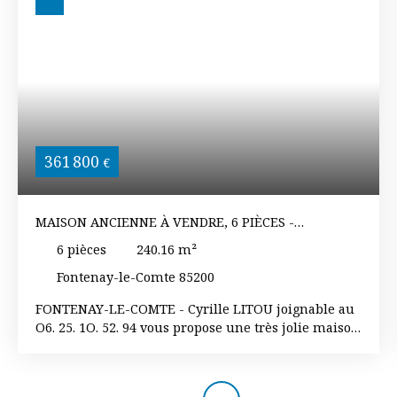
361 800
€
MAISON ANCIENNE À VENDRE, 6 PIÈCES -
FONTENAY-LE-COMTE 85200
6
pièces
240.16
m²
Fontenay-le-Comte 85200
FONTENAY-LE-COMTE - Cyrille LITOU joignable au
O6. 25. 1O. 52. 94 vous propose une très jolie maison
d'environ 240 m² avec beaucoup de charme. Vous
trouverez au rez-de-chaussée : une entrée, une
grande cuisine aménagée et équipée ouverte sur le