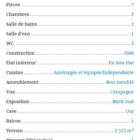
Pièces
7
Chambres
3
Salle de bains
1
Salle d'eau
1
WC
2
Construction
1900
État intérieur
En bon état
Cuisine
Aménagée et équipée/Indépendante
Ameublement
Non meublé
Vue
Campagne
Exposition
Nord-Sud
Cave
Oui
Balcon
1
Terrain
2 525
m²