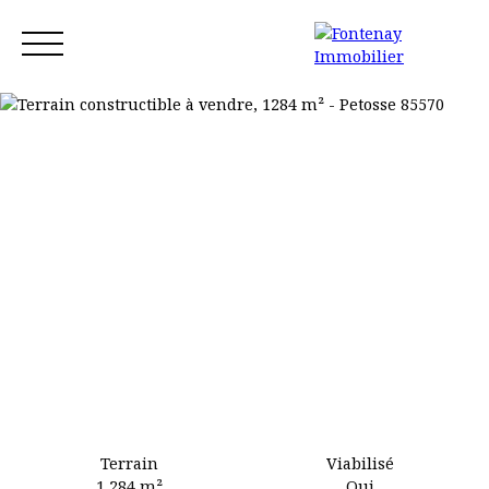
Accueil
Acheter
Louer
Vendre
Blog
Contact
Estimation
Terrain
Viabilisé
1 284
m²
Oui