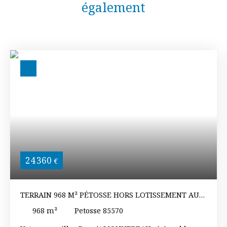
également
24 360
€
TERRAIN 968 M² PÉTOSSE HORS LOTISSEMENT AU
CALME 25,16 € LE M²
968
m²
Petosse 85570