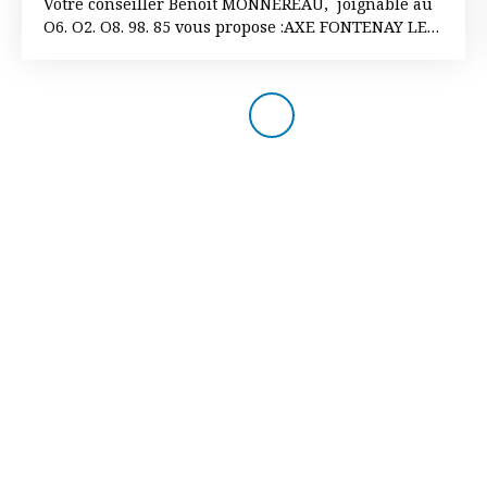
Votre conseiller Benoit MONNEREAU, joignable au
O6. O2. O8. 98. 85 vous propose :AXE FONTENAY LE
COMTE / LA ROCHE SUR YONTerrain constructible
de 968 m² déjà borné. L'eau sera installé pour la
vente. A prévoir (électricité qui passe devant et
assainissement individuel). Terrain plat hors
lotissement situé dans un endroit très calme. Étude
de sol G1 disponible. 25,16 € le m². 2 autres terrains
de 1120 et 1284 m² sont également disponible à la
vente. Les informations sur les risques auxquels ce
bien est exposé sont disponibles sur le site
Géorisques : www. georisques. gouv. fr. PRIX de
vente 24 360 € dont 5 000 € d'honoraires à la charge
de l'acquéreur. Prix Net vendeur de 19 360 € dont
25,16 % d'honoraires à la charge de l'acquéreur.