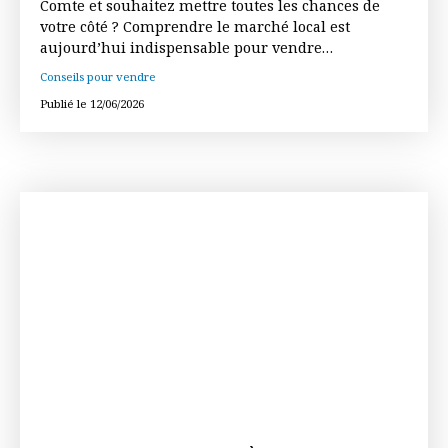
Comte et souhaitez mettre toutes les chances de
votre côté ? Comprendre le marché local est
aujourd’hui indispensable pour vendre
rapidement et au meilleur prix. Dans cet article,
Conseils pour vendre
nous partageons notre expertise du secteur afin de
Publié le 12/06/2026
vous aider à anticiper les attentes des acheteurs et
à optimiser votre projet de vente.