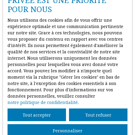
PRIVÉE EST UNE PRIORITÉ
contraire d’attirer rapidement des visiteurs sérieux. Le
POUR NOUS
juste prix suscite la confiance et facilite les négociations.
Il limite aussi les marges de renégociation à la baisse
Nous utilisons des cookies afin de vous offrir une
lors de la
signature du compromis
. C’est une stratégie
expérience optimale et une communication pertinente
gagnante pour toutes les parties.
sur notre site. Grace à ces technologies, nous pouvons
vous proposer du contenu en rapport avec vos centres
On observe à
Fontenay
que les biens mis en vente au
d'intérêt. Ils nous permettent également d'améliorer la
bon prix trouvent acquéreur en moins de
trois mois
en
qualité de nos services et la convivialité de notre site
moyenne. C'est un délai très correct dans le contexte
internet. Nous utiliserons uniquement les données
actuel du marché. À l'inverse, les logements trop chers
personnelles pour lesquelles vous avez donné votre
restent visibles sur les portails pendant de longues
accord. Vous pouvez les modifier à n'importe quel
semaines, ce qui finit par décrédibiliser l'annonce. Un
moment via la rubrique ″Gérer les cookies″ en bas de
tarif adapté
augmente donc la
visibilité, l'intérêt des
notre site, à l'exception des cookies essentiels à son
acheteurs et la probabilité de conclure une vente aux
fonctionnement. Pour plus d'informations sur vos
conditions souhaitées.
données personnelles, veuillez consulter
notre politique de confidentialité
.
Tout accepter
Tout refuser
Personnaliser