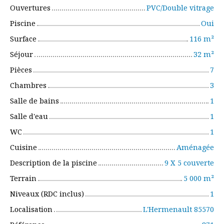
Ouvertures
PVC/Double vitrage
Piscine
Oui
Surface
116
m²
Séjour
32
m²
Pièces
7
Chambres
3
Salle de bains
1
Salle d'eau
1
WC
1
Cuisine
Aménagée
Description de la piscine
9 X 5 couverte
Terrain
5 000
m²
Niveaux (RDC inclus)
1
Localisation
L'Hermenault 85570