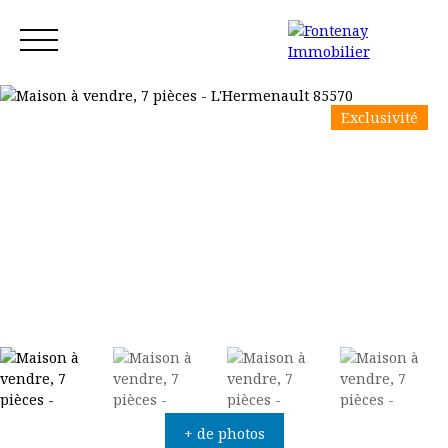
Exclusivité
Accueil
Acheter
Louer
Vendre
Blog
Contact
Estimation
+ de photos