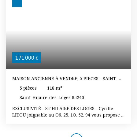
171 000
€
MAISON ANCIENNE À VENDRE, 5 PIÈCES - SAINT-
HILAIRE-DES-LOGES 85240
5
pièces
118
m²
Saint-Hilaire-des-Loges 85240
EXCLUSIVITÉ - ST HILAIRE DES LOGES - Cyrille
LITOU joignable au O6. 25. 1O. 52. 94 vous propose à
13 min de Fontenay-le-Comte et 25 min de Niort,
une maison en pierres dans le centre ville
d'environ 118 m². Au rez-de-chaussée : un salon -