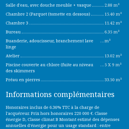
Salle d'eau, avec douche meuble + vasque
2.88 m²
Chambre 2 (Parquet (tomette en dessous)
15.40 m²
Chambre 3
11.42 m²
Bureau
6.35 m²
Buanderie, adoucisseur, branchement lave
m²
linge
Atelier
13.02 m²
Piscine couverte au chlore (fuite au niveau
5 X 9 m²
des skimmers
Préau en pierres
33.50 m²
Informations complémentaires
Honoraires inclus de 6.36% TTC à la charge de
l'acquéreur. Prix hors honoraires 220 000 €. Classe
énergie D, Classe climat B Montant estimé des dépenses
annuelles d'énergie pour un usage standard : entre