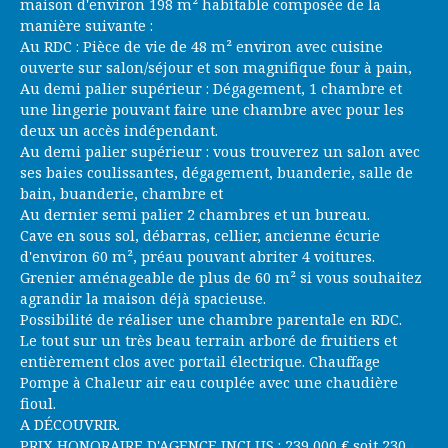
maison d'environ 198 m² habitable composée de la
manière suivante :
Au RDC : Pièce de vie de 48 m² environ avec cuisine
ouverte sur salon/séjour et son magnifique four à pain,
Au demi palier supérieur : Dégagement, 1 chambre et
une lingerie pouvant faire une chambre avec pour les
deux un accès indépendant.
Au demi palier supérieur : vous trouverez un salon avec
ses baies coulissantes, dégagement, buanderie, salle de
bain, buanderie, chambre et
Au dernier semi palier 2 chambres et un bureau.
Cave en sous sol, débarras, cellier, ancienne écurie
d'environ 60 m², préau pouvant abriter 4 voitures.
Grenier aménageable de plus de 60 m² si vous souhaitez
agrandir la maison déjà spacieuse.
Possibilité de réaliser une chambre parentale en RDC.
Le tout sur un très beau terrain arboré de fruitiers et
entièrement clos avec portail électrique. Chauffage
Pompe à Chaleur air eau couplée avec une chaudière
fioul.
A DÉCOUVRIR.
PRIX HONORAIRE D'AGENCE INCLUS : 239 000 € soit 230