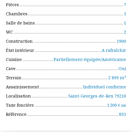
Pièces
7
Chambres
5
Salle de bains
1
WC
2
Construction
1900
État intérieur
A rafraîchir
Cuisine
Partiellement équipée/Américaine
Cave
Oui
Terrain
2 899
m²
Assainissement
Individuel conforme
Localisation
Saint-Georges-de-Rex 79210
Taxe foncière
1 200
€ /an
Référence
835