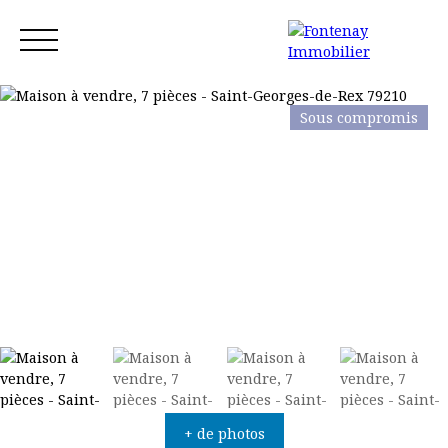
Sous compromis
Accueil
Acheter
Louer
Vendre
Blog
Contact
Estimation
+ de photos