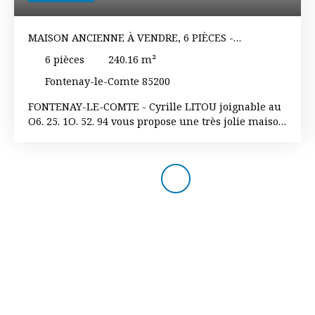
MAISON ANCIENNE À VENDRE, 6 PIÈCES -
FONTENAY-LE-COMTE 85200
6
pièces
240.16
m²
Fontenay-le-Comte 85200
FONTENAY-LE-COMTE - Cyrille LITOU joignable au
O6. 25. 1O. 52. 94 vous propose une très jolie maison
d'environ 240 m² avec beaucoup de charme. Vous
trouverez au rez-de-chaussée : une entrée, une
grande cuisine aménagée et équipée ouverte sur le
séjour, un salon avec sa cheminée, une chambre,
un dressing, une salle de bains avec douche, une
buanderie et un wc. A l'étage : une mezzanine, trois
chambres et une salle d'eau avec wc. A l'extérieur,
un très agréable jardin clos et arboré d'environ 1
700 m² avec un préau, un chai, un grand garage
atelier et une jolie dépendance rénovée. VENEZ
DÉCOUVRIR CETTE MAISON QUI A BEAUCOUP DE
CHARME ! Les informations sur les risques
auxquels ce bien est exposé sont disponibles sur le